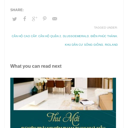
TAGGED UNDER:
CĂN HỘ CAO CẤP
,
CĂN HỘ QUẬN 2
,
DLUSSOEMERALD
,
ĐIỀN PHÚC THÀNH
,
KHU DÂN CƯ SÔNG GIỒNG
,
RIOLAND
What you can read next