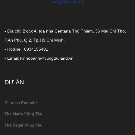
- Địa chỉ: Block A, tòa nhà Centana Thủ Thiêm, 36 Mai Chí Thọ,
P.An Phú, Q.2, Tp.Hồ Chí Minh.
- Hotline: 0934155491
- Email: kinhdoanh@vungtauland.vn
DỰ ÁN
D’Lusso Emarald
The Maris Vũng Tàu
The Regal Vũng Tàu