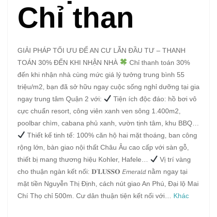
Chỉ than
GIẢI PHÁP TỐI ƯU ĐỂ AN CƯ LẪN ĐẦU TƯ – THANH
TOÁN 30% ĐẾN KHI NHẬN NHÀ
Chỉ thanh toán 30%
đến khi nhận nhà cùng mức giá lý tưởng trung bình 55
triệu/m2, bạn đã sở hữu ngay cuộc sống nghỉ dưỡng tại gia
ngay trung tâm Quận 2 với:
Tiện ích độc đáo: hồ bơi vô
cực chuẩn resort, công viên xanh ven sông 1.400m2,
poolbar chìm, cabana phủ xanh, vườn tịnh tâm, khu BBQ…
Thiết kế tinh tế: 100% căn hộ hai mặt thoáng, ban công
rộng lớn, bàn giao nội thất Châu Âu cao cấp với sàn gỗ,
thiết bị mang thương hiệu Kohler, Hafele…
Vị trí vàng
cho thuận ngàn kết nối: 𝐃’𝐋𝐔𝐒𝐒𝐎 𝘌𝘮𝘦𝘳𝘢𝘭𝘥 nằm ngay tại
mặt tiền Nguyễn Thị Định, cách nút giao An Phú, Đại lộ Mai
Chí Thọ chỉ 500m. Cư dân thuận tiện kết nối với…
Khác