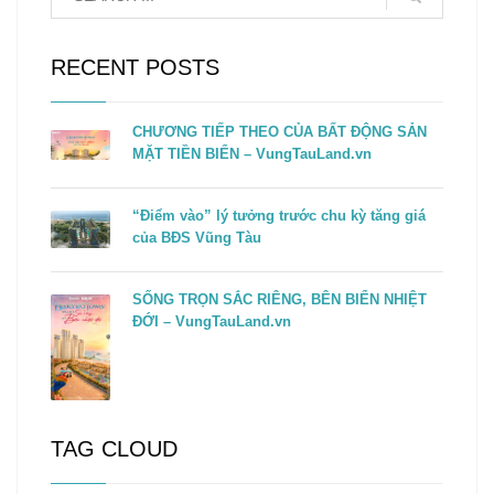
RECENT POSTS
CHƯƠNG TIẾP THEO CỦA BẤT ĐỘNG SẢN
MẶT TIỀN BIỂN – VungTauLand.vn
“Điểm vào” lý tưởng trước chu kỳ tăng giá
của BĐS Vũng Tàu
SỐNG TRỌN SẮC RIÊNG, BÊN BIỂN NHIỆT
ĐỚI – VungTauLand.vn
TAG CLOUD