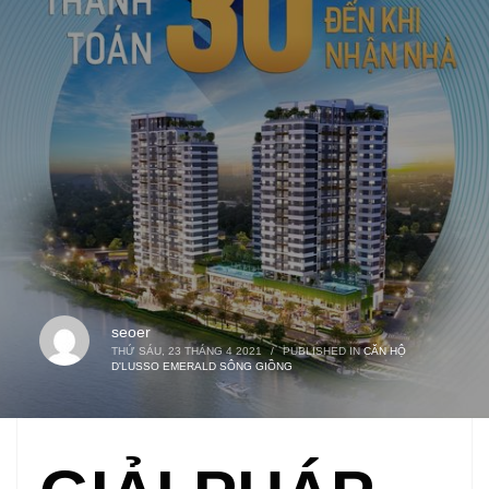
seoer
THỨ SÁU, 23 THÁNG 4 2021
/
PUBLISHED IN
CĂN HỘ
D'LUSSO EMERALD SÔNG GIỒNG