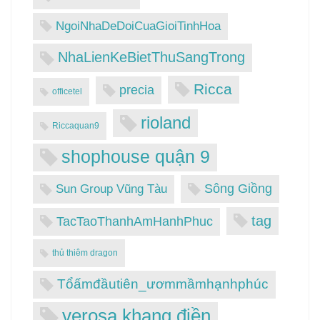
NgoiNhaDeDoiCuaGioiTinhHoa
NhaLienKeBietThuSangTrong
Ricca
precia
officetel
rioland
Riccaquan9
shophouse quận 9
Sông Giồng
Sun Group Vũng Tàu
tag
TacTaoThanhAmHanhPhuc
thủ thiêm dragon
Tổấmđầutiên_ươmmầmhạnhphúc
verosa khang điền