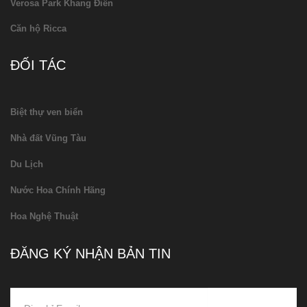
Verosa Park Khang Điền
Căn hộ Ricca
ĐỐI TÁC
Biệt thự ven biển
Nhà đất Vũng Tàu
Du Lịch
Nước Hoa Chính Hãng
Hoa Nghệ Thuật
ĐĂNG KÝ NHẬN BẢN TIN