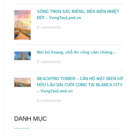
SỐNG TRỌN SẮC RIÊNG, BÊN BIỂN NHIỆT
ĐỚI – VungTauLand.vn
0 comments
Nơi bỏ hoang, chỗ thi công cầm chừng…
0 comments
BEACHTRO TOWER – CĂN HỘ MẶT BIỂN SỞ
HỮU LÂU DÀI CUỐI CÙNG TẠI BLANCA CITY
– VungTauLand.vn
0 comments
DANH MỤC