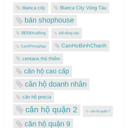
blanca city
Blanca City Vũng Tàu
bán shophouse
BĐSKhuđông
bất động sản
CanHoBinhChanh
Can3PhongNgu
centana thủ thiêm
căn hộ cao cấp
căn hộ doanh nhân
căn hộ precia
căn hộ quận 2
căn hộ quận 7
căn hộ quận 9