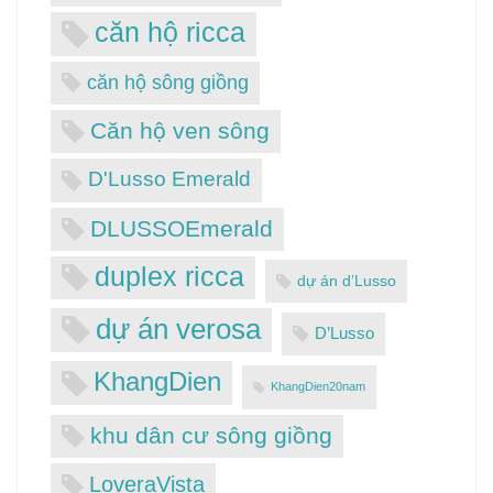
căn hộ ricca
căn hộ sông giồng
Căn hộ ven sông
D'Lusso Emerald
DLUSSOEmerald
duplex ricca
dự án d’Lusso
dự án verosa
D’Lusso
KhangDien
KhangDien20nam
khu dân cư sông giồng
LoveraVista