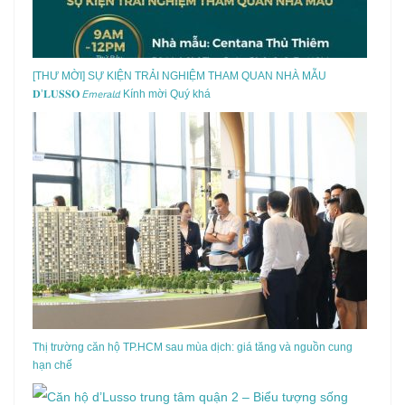
[THƯ MỜI] SỰ KIỆN TRẢI NGHIỆM THAM QUAN NHÀ MẪU
𝐃’𝐋𝐔𝐒𝐒𝐎 𝘌𝘮𝘦𝘳𝘢𝘭𝘥 Kính mời Quý khá
Thị trường căn hộ TP.HCM sau mùa dịch: giá tăng và nguồn cung
hạn chế