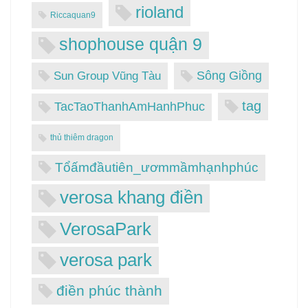
rioland
Riccaquan9
shophouse quận 9
Sông Giồng
Sun Group Vũng Tàu
tag
TacTaoThanhAmHanhPhuc
thủ thiêm dragon
Tổấmđầutiên_ươmmầmhạnhphúc
verosa khang điền
VerosaPark
verosa park
điền phúc thành