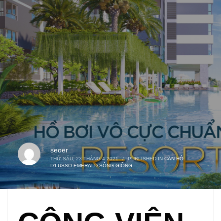
seoer
THỨ SÁU, 23 THÁNG 4 2021
/
PUBLISHED IN
CĂN HỘ
D'LUSSO EMERALD SÔNG GIỒNG