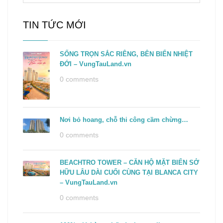
TIN TỨC MỚI
SỐNG TRỌN SẮC RIÊNG, BÊN BIỂN NHIỆT
ĐỚI – VungTauLand.vn
0 comments
Nơi bỏ hoang, chỗ thi công cầm chừng…
0 comments
BEACHTRO TOWER – CĂN HỘ MẶT BIỂN SỞ
HỮU LÂU DÀI CUỐI CÙNG TẠI BLANCA CITY
– VungTauLand.vn
0 comments