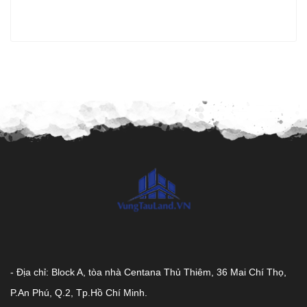
- Địa chỉ: Block A, tòa nhà Centana Thủ Thiêm, 36 Mai Chí Thọ,
P.An Phú, Q.2, Tp.Hồ Chí Minh.