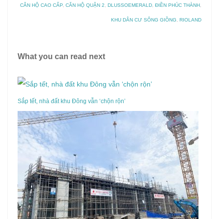
CĂN HỘ CAO CẤP
,
CĂN HỘ QUẬN 2
,
DLUSSOEMERALD
,
ĐIỀN PHÚC THÀNH
,
KHU DÂN CƯ SÔNG GIỒNG
,
RIOLAND
What you can read next
Sắp tết, nhà đất khu Đông vẫn ‘chộn rộn’