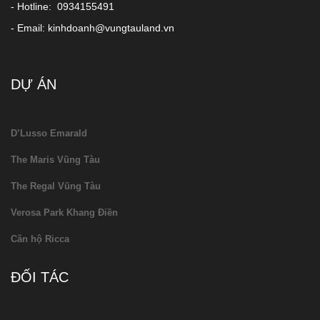
- Hotline: 0934155491
- Email: kinhdoanh@vungtauland.vn
DỰ ÁN
D’Lusso Emarald
The Maris Vũng Tàu
The Regal Vũng Tàu
Verosa Park Khang Điền
Căn hộ Ricca
ĐỐI TÁC