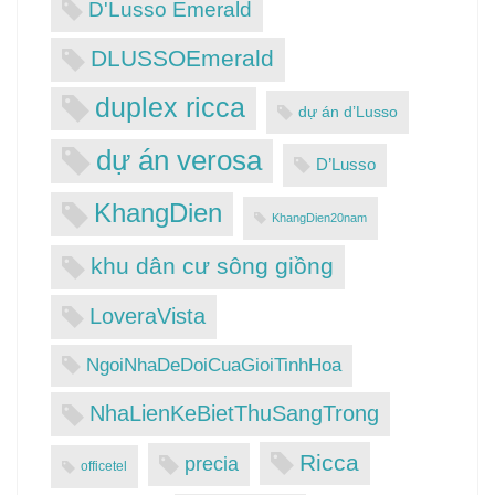
D'Lusso Emerald
DLUSSOEmerald
duplex ricca
dự án d’Lusso
dự án verosa
D’Lusso
KhangDien
KhangDien20nam
khu dân cư sông giồng
LoveraVista
NgoiNhaDeDoiCuaGioiTinhHoa
NhaLienKeBietThuSangTrong
Ricca
precia
officetel