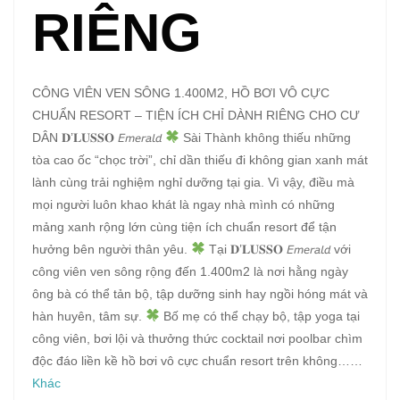
RIÊNG
CÔNG VIÊN VEN SÔNG 1.400M2, HỒ BƠI VÔ CỰC
CHUẨN RESORT – TIỆN ÍCH CHỈ DÀNH RIÊNG CHO CƯ
DÂN 𝐃’𝐋𝐔𝐒𝐒𝐎 𝘌𝘮𝘦𝘳𝘢𝘭𝘥
Sài Thành không thiếu những
tòa cao ốc “chọc trời”, chỉ dần thiếu đi không gian xanh mát
lành cùng trải nghiệm nghỉ dưỡng tại gia. Vì vậy, điều mà
mọi người luôn khao khát là ngay nhà mình có những
mảng xanh rộng lớn cùng tiện ích chuẩn resort để tận
hưởng bên người thân yêu.
Tại 𝐃’𝐋𝐔𝐒𝐒𝐎 𝘌𝘮𝘦𝘳𝘢𝘭𝘥 với
công viên ven sông rộng đến 1.400m2 là nơi hằng ngày
ông bà có thể tản bộ, tập dưỡng sinh hay ngồi hóng mát và
hàn huyên, tâm sự.
Bố mẹ có thể chạy bộ, tập yoga tại
công viên, bơi lội và thưởng thức cocktail nơi poolbar chìm
độc đáo liền kề hồ bơi vô cực chuẩn resort trên không……
Khác