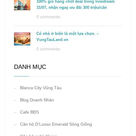
100% giỏ hàng chốt deal trong livestream
31/07, nhận ngay ưu đãi 300 triệu/căn
0 comments
Có nhà ở biển là một lựa chọn. –
VungTauLand.vn
0 comments
DANH MỤC
Blanca City Vũng Tàu
Blog Doanh Nhân
Cafe BĐS
Căn hộ D'Lusso Emerald Sông Giồng