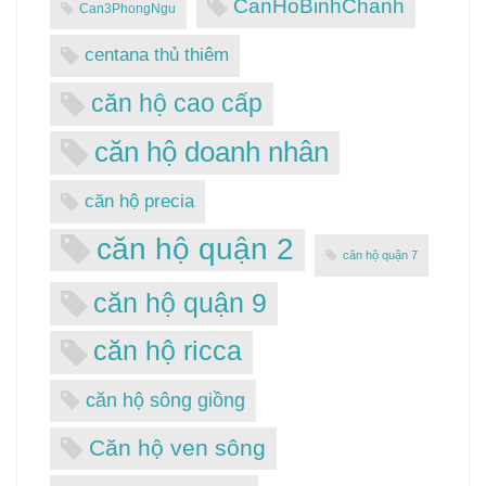
CanHoBinhChanh
Can3PhongNgu
centana thủ thiêm
căn hộ cao cấp
căn hộ doanh nhân
căn hộ precia
căn hộ quận 2
căn hộ quận 7
căn hộ quận 9
căn hộ ricca
căn hộ sông giồng
Căn hộ ven sông