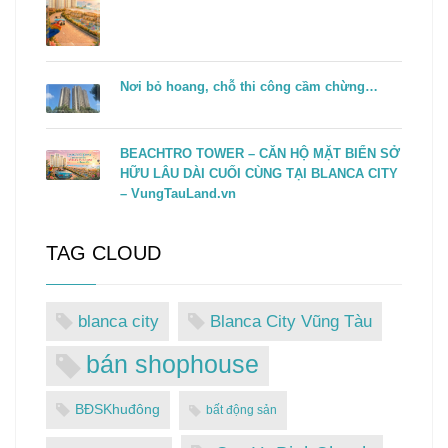
Nơi bỏ hoang, chỗ thi công cầm chừng…
BEACHTRO TOWER – CĂN HỘ MẶT BIỂN SỞ
HỮU LÂU DÀI CUỐI CÙNG TẠI BLANCA CITY
– VungTauLand.vn
TAG CLOUD
blanca city
Blanca City Vũng Tàu
bán shophouse
BĐSKhuđông
bất động sản