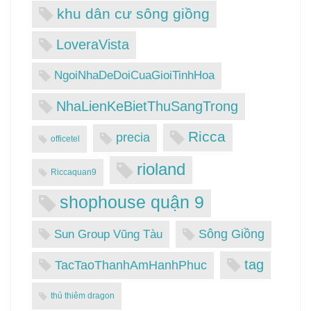
khu dân cư sông giồng
LoveraVista
NgoiNhaDeDoiCuaGioiTinhHoa
NhaLienKeBietThuSangTrong
Ricca
precia
officetel
rioland
Riccaquan9
shophouse quận 9
Sông Giồng
Sun Group Vũng Tàu
tag
TacTaoThanhAmHanhPhuc
thủ thiêm dragon