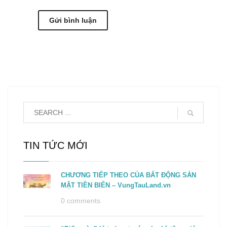
TIN TỨC MỚI
CHƯƠNG TIẾP THEO CỦA BẤT ĐỘNG SẢN
MẶT TIỀN BIỂN – VungTauLand.vn
0 comments