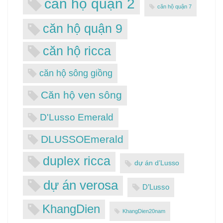
căn hộ quận 2
căn hộ quận 7
căn hộ quận 9
căn hộ ricca
căn hộ sông giồng
Căn hộ ven sông
D'Lusso Emerald
DLUSSOEmerald
duplex ricca
dự án d’Lusso
dự án verosa
D’Lusso
KhangDien
KhangDien20nam