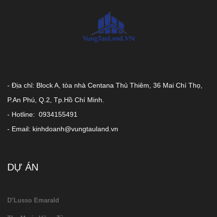
- Địa chỉ: Block A, tòa nhà Centana Thủ Thiêm, 36 Mai Chí Thọ,
P.An Phú, Q.2, Tp.Hồ Chí Minh.
- Hotline: 0934155491
- Email: kinhdoanh@vungtauland.vn
DỰ ÁN
D’Lusso Emarald