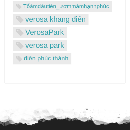
Tổấmđầutiên_ươmmầmhạnhphúc
verosa khang điền
VerosaPark
verosa park
điền phúc thành