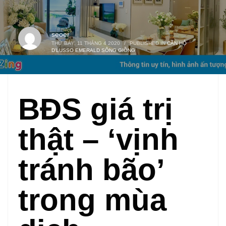
seoer
THỨ BẢY, 11 THÁNG 4 2020
/
PUBLISHED IN
CĂN HỘ
D'LUSSO EMERALD SÔNG GIỒNG
BĐS giá trị
thật – ‘vịnh
tránh bão’
trong mùa