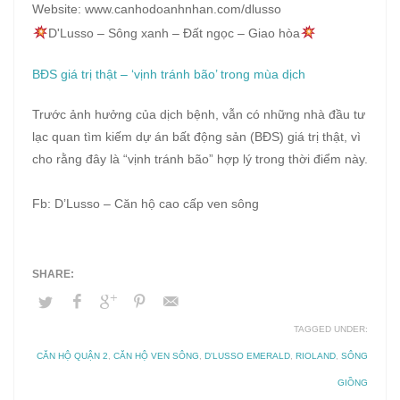
Website: www.canhodoanhnhan.com/dlusso
D'Lusso – Sông xanh – Đất ngọc – Giao hòa
BĐS giá trị thật – ‘vịnh tránh bão’ trong mùa dịch
Trước ảnh hưởng của dịch bệnh, vẫn có những nhà đầu tư
lạc quan tìm kiếm dự án bất động sản (BĐS) giá trị thật, vì
cho rằng đây là “vịnh tránh bão” hợp lý trong thời điểm này.
Fb: D’Lusso – Căn hộ cao cấp ven sông
TAGGED UNDER:
CĂN HỘ QUẬN 2
,
CĂN HỘ VEN SÔNG
,
D'LUSSO EMERALD
,
RIOLAND
,
SÔNG
GIỒNG