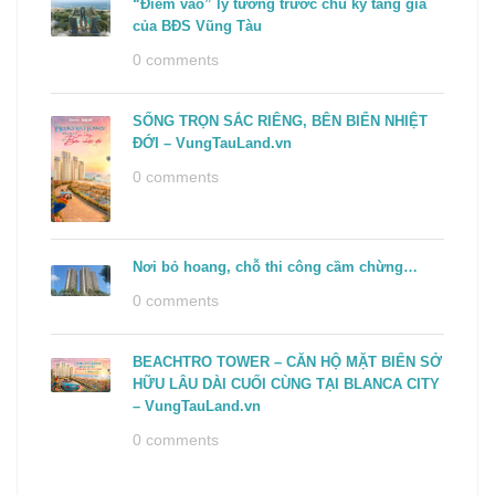
“Điểm vào” lý tưởng trước chu kỳ tăng giá
của BĐS Vũng Tàu
0 comments
SỐNG TRỌN SẮC RIÊNG, BÊN BIỂN NHIỆT
ĐỚI – VungTauLand.vn
0 comments
Nơi bỏ hoang, chỗ thi công cầm chừng…
0 comments
BEACHTRO TOWER – CĂN HỘ MẶT BIỂN SỞ
HỮU LÂU DÀI CUỐI CÙNG TẠI BLANCA CITY
– VungTauLand.vn
0 comments