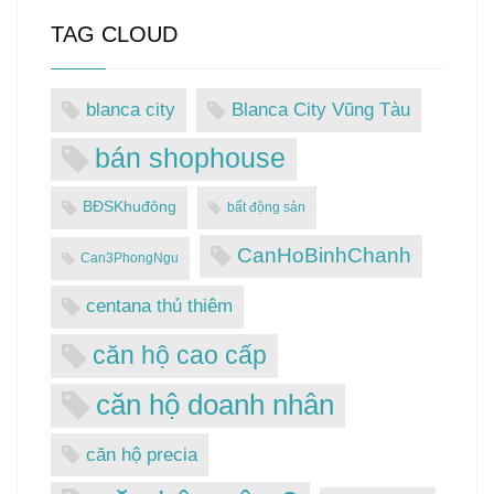
TAG CLOUD
blanca city
Blanca City Vũng Tàu
bán shophouse
BĐSKhuđông
bất động sản
CanHoBinhChanh
Can3PhongNgu
centana thủ thiêm
căn hộ cao cấp
căn hộ doanh nhân
căn hộ precia