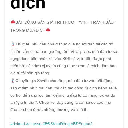
dịch
BẤT ĐỘNG SẢN GIÁ TRỊ THỰC – “VỊNH TRÁNH BÃO”
TRONG MÙA DỊCH
Thực tế, nhu cầu nhà ở thực của người dân tại các đô
thị lớn vẫn chưa bao giờ “nguội”. Vì vậy, việc nhà đầu tư sử
dụng dòng tiền nhàn rỗi vào BĐS có vị trí tốt, được phát
triển bởi các đơn vị uy tín cũng được xem là cách đảm bảo
giá trị tài sản gia tăng.
Chuyên gia Savills cho rằng, nếu đầu tư vào bất động
sản ở tầm nhìn dài hạn, thì các tác động từ dịch bệnh sẽ là
cơ hội để sàng lọc, tìm kiếm chủ đầu tư có năng lực và dự
án “giá trị thật”. Chưa kể, đây cũng là cơ hội để các nhà
đầu tư chọn được những thương vụ khả thi.
__________________________________
#rioland
#dLusso
#BĐSKhuĐông
#BĐSquan2