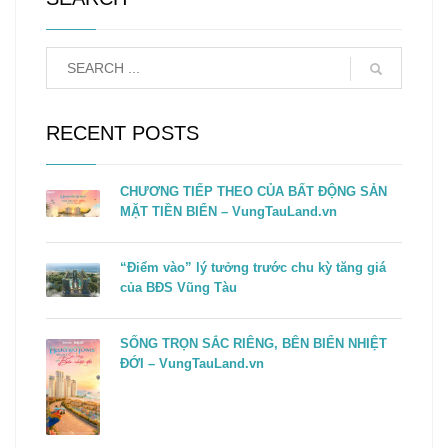
RECENT POSTS
CHƯƠNG TIẾP THEO CỦA BẤT ĐỘNG SẢN
MẶT TIỀN BIỂN – VungTauLand.vn
“Điểm vào” lý tưởng trước chu kỳ tăng giá
của BĐS Vũng Tàu
SỐNG TRỌN SẮC RIÊNG, BÊN BIỂN NHIỆT
ĐỚI – VungTauLand.vn