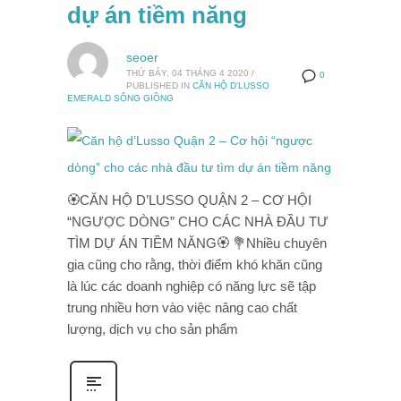
dự án tiềm năng
seoer
THỨ BẢY, 04 THÁNG 4 2020
/
0
PUBLISHED IN
CĂN HỘ D'LUSSO
EMERALD SÔNG GIỒNG
🏵️CĂN HỘ D’LUSSO QUẬN 2 – CƠ HỘI
“NGƯỢC DÒNG” CHO CÁC NHÀ ĐẦU TƯ
TÌM DỰ ÁN TIỀM NĂNG🏵️ 💐Nhiều chuyên
gia cũng cho rằng, thời điểm khó khăn cũng
là lúc các doanh nghiệp có năng lực sẽ tập
trung nhiều hơn vào việc nâng cao chất
lượng, dịch vụ cho sản phẩm