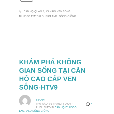
CĂN HỘ QUẬN 2
CĂN HỘ VEN SÔNG
D'LUSSO EMERALD
RIOLAND
SÔNG GIỒNG
KHÁM PHÁ KHÔNG
GIAN SỐNG TẠI CĂN
HỘ CAO CẤP VEN
SÔNG-HTV9
seoer
THỨ SÁU, 03 THÁNG 4 2020
/
0
PUBLISHED IN
CĂN HỘ D'LUSSO
EMERALD SÔNG GIỒNG