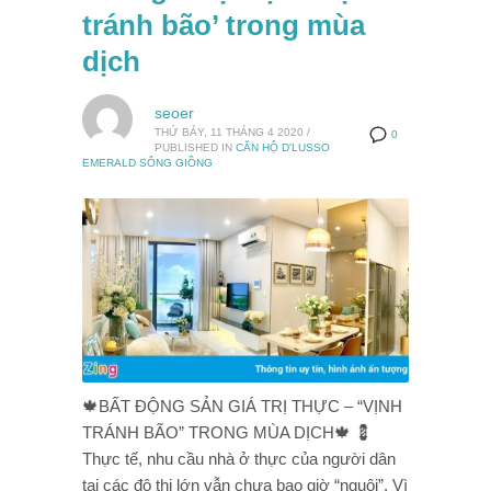
tránh bão’ trong mùa
dịch
seoer
THỨ BẢY, 11 THÁNG 4 2020
/
0
PUBLISHED IN
CĂN HỘ D'LUSSO
EMERALD SÔNG GIỒNG
🍁BẤT ĐỘNG SẢN GIÁ TRỊ THỰC – “VỊNH
TRÁNH BÃO” TRONG MÙA DỊCH🍁 💈
Thực tế, nhu cầu nhà ở thực của người dân
tại các đô thị lớn vẫn chưa bao giờ “nguội”. Vì