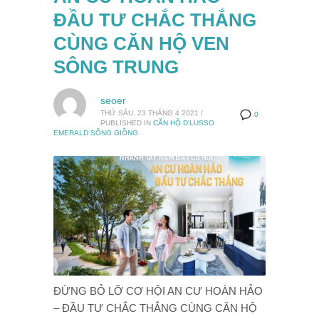
ĐẦU TƯ CHẮC THẮNG
CÙNG CĂN HỘ VEN
SÔNG TRUNG
seoer
THỨ SÁU, 23 THÁNG 4 2021
/
0
PUBLISHED IN
CĂN HỘ D'LUSSO
EMERALD SÔNG GIỒNG
ĐỪNG BỎ LỠ CƠ HỘI AN CƯ HOÀN HẢO
– ĐẦU TƯ CHẮC THẮNG CÙNG CĂN HỘ