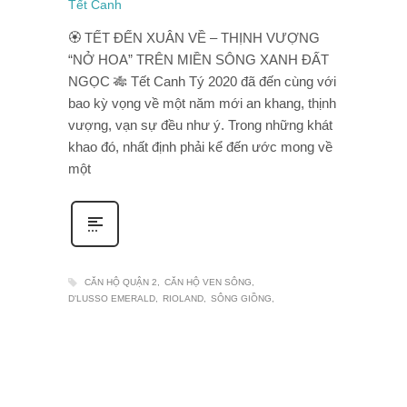
🏵️ TẾT ĐẾN XUÂN VỀ – THỊNH VƯỢNG
“NỞ HOA” TRÊN MIỀN SÔNG XANH ĐẤT
NGỌC 🎋 Tết Canh Tý 2020 đã đến cùng với
bao kỳ vọng về một năm mới an khang, thịnh
vượng, vạn sự đều như ý. Trong những khát
khao đó, nhất định phải kể đến ước mong về
một
CĂN HỘ QUẬN 2
CĂN HỘ VEN SÔNG
D'LUSSO EMERALD
RIOLAND
SÔNG GIỒNG