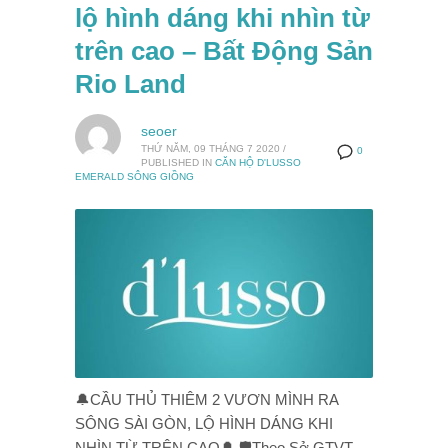
lộ hình dáng khi nhìn từ
trên cao – Bất Động Sản
Rio Land
seoer
THỨ NĂM, 09 THÁNG 7 2020
/
0
PUBLISHED IN
CĂN HỘ D'LUSSO
EMERALD SÔNG GIỒNG
🔔CẦU THỦ THIÊM 2 VƯƠN MÌNH RA
SÔNG SÀI GÒN, LỘ HÌNH DÁNG KHI
NHÌN TỪ TRÊN CAO🔔 🛡Theo Sở GTVT