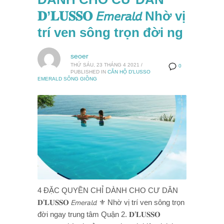
𝐃’𝐋𝐔𝐒𝐒𝐎 𝘌𝘮𝘦𝘳𝘢𝘭𝘥 Nhờ vị
trí ven sông trọn đời ng
seoer
THỨ SÁU, 23 THÁNG 4 2021
/
0
PUBLISHED IN
CĂN HỘ D'LUSSO
EMERALD SÔNG GIỒNG
4 ĐẶC QUYỀN CHỈ DÀNH CHO CƯ DÂN
𝐃’𝐋𝐔𝐒𝐒𝐎 𝘌𝘮𝘦𝘳𝘢𝘭𝘥 ⚜️ Nhờ vị trí ven sông trọn
đời ngay trung tâm Quận 2. 𝐃’𝐋𝐔𝐒𝐒𝐎