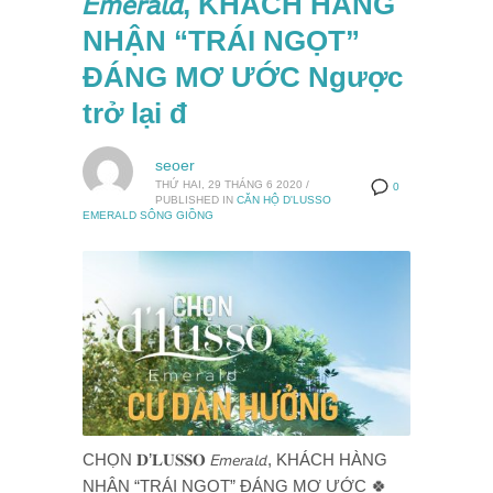
𝘌𝘮𝘦𝘳𝘢𝘭𝘥, KHÁCH HÀNG
NHẬN “TRÁI NGỌT”
ĐÁNG MƠ ƯỚC Ngược
trở lại đ
seoer
THỨ HAI, 29 THÁNG 6 2020
/
0
PUBLISHED IN
CĂN HỘ D'LUSSO
EMERALD SÔNG GIỒNG
CHỌN 𝐃’𝐋𝐔𝐒𝐒𝐎 𝘌𝘮𝘦𝘳𝘢𝘭𝘥, KHÁCH HÀNG
NHẬN “TRÁI NGỌT” ĐÁNG MƠ ƯỚC 🍀