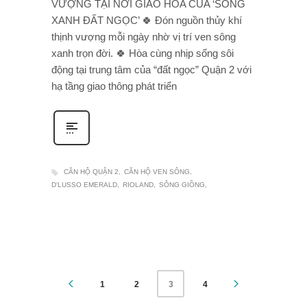
VƯỢNG TẠI NƠI GIAO HÒA CỦA ‘SÔNG
XANH ĐẤT NGỌC’ 🍀 Đón nguồn thủy khí
thịnh vượng mỗi ngày nhờ vị trí ven sông
xanh trọn đời. 🍀 Hòa cùng nhịp sống sôi
động tại trung tâm của “đất ngọc” Quận 2 với
hạ tầng giao thông phát triển
CĂN HỘ QUẬN 2
CĂN HỘ VEN SÔNG
D'LUSSO EMERALD
RIOLAND
SÔNG GIỒNG
1
2
4
3