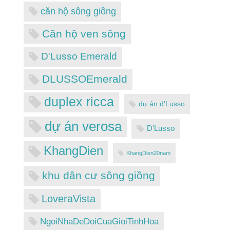
căn hộ sông giồng
Căn hộ ven sông
D'Lusso Emerald
DLUSSOEmerald
duplex ricca
dự án d’Lusso
dự án verosa
D’Lusso
KhangDien
KhangDien20nam
khu dân cư sông giồng
LoveraVista
NgoiNhaDeDoiCuaGioiTinhHoa