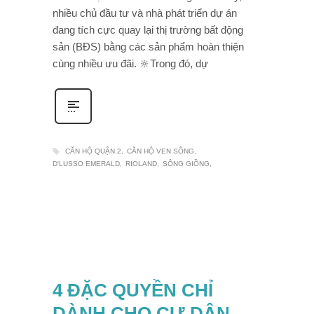
nhiều chủ đầu tư và nhà phát triển dự án
đang tích cực quay lại thị trường bất động
sản (BĐS) bằng các sản phẩm hoàn thiện
cùng nhiều ưu đãi. 🔆Trong đó, dự
CĂN HỘ QUẬN 2
CĂN HỘ VEN SÔNG
D'LUSSO EMERALD
RIOLAND
SÔNG GIỒNG
4 ĐẶC QUYỀN CHỈ
DÀNH CHO CƯ DÂN