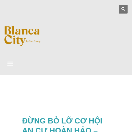
ĐỪNG BỎ LỠ CƠ HỘI
AN CƯ HOÀN HẢO –