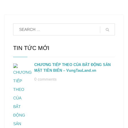
TIN TỨC MỚI
CHƯƠNG TIẾP THEO CỦA BẤT ĐỘNG SẢN
MẶT TIỀN BIỂN – VungTauLand.vn
0 comments