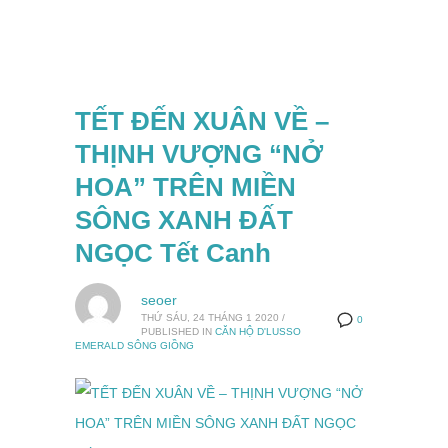
TẾT ĐẾN XUÂN VỀ –
THỊNH VƯỢNG “NỞ
HOA” TRÊN MIỀN
SÔNG XANH ĐẤT
NGỌC Tết Canh
seoer
THỨ SÁU, 24 THÁNG 1 2020
/
0
PUBLISHED IN
CĂN HỘ D'LUSSO
EMERALD SÔNG GIỒNG