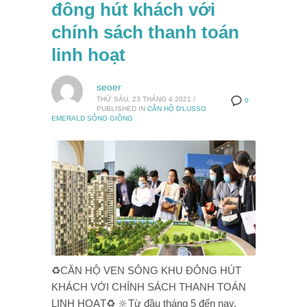
đông hút khách với
chính sách thanh toán
linh hoạt
seoer
THỨ SÁU, 23 THÁNG 4 2021
/
0
PUBLISHED IN
CĂN HỘ D'LUSSO
EMERALD SÔNG GIỒNG
♻️CĂN HỘ VEN SÔNG KHU ĐÔNG HÚT
KHÁCH VỚI CHÍNH SÁCH THANH TOÁN
LINH HOẠT♻️ 🔆Từ đầu tháng 5 đến nay,