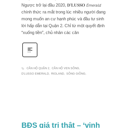
Ngược trở lại đầu 2020, 𝐃’𝐋𝐔𝐒𝐒𝐎 𝘌𝘮𝘦𝘳𝘢𝘭𝘥
chính thức ra mắt trong lúc nhiều người đang
mong muốn an cư hạnh phúc và đầu tư sinh
lời hấp dẫn tại Quận 2. Chỉ từ một quyết định
“xuống tiền”, chủ nhân các căn
CĂN HỘ QUẬN 2
CĂN HỘ VEN SÔNG
D'LUSSO EMERALD
RIOLAND
SÔNG GIỒNG
BĐS giá trị thật – ‘vịnh