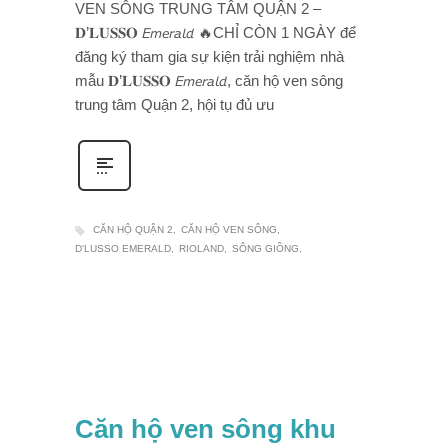
VEN SÔNG TRUNG TÂM QUẬN 2 –
𝐃’𝐋𝐔𝐒𝐒𝐎 𝘌𝘮𝘦𝘳𝘢𝘭𝘥 🔥CHỈ CÒN 1 NGÀY để
đăng ký tham gia sự kiện trải nghiệm nhà
mẫu 𝐃’𝐋𝐔𝐒𝐒𝐎 𝘌𝘮𝘦𝘳𝘢𝘭𝘥, căn hộ ven sông
trung tâm Quận 2, hội tụ đủ ưu
CĂN HỘ QUẬN 2
CĂN HỘ VEN SÔNG
D'LUSSO EMERALD
RIOLAND
SÔNG GIỒNG
Căn hộ ven sông khu