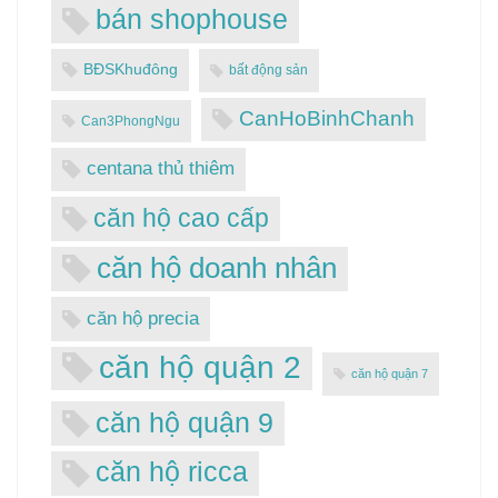
bán shophouse
BĐSKhuđông
bất động sản
CanHoBinhChanh
Can3PhongNgu
centana thủ thiêm
căn hộ cao cấp
căn hộ doanh nhân
căn hộ precia
căn hộ quận 2
căn hộ quận 7
căn hộ quận 9
căn hộ ricca