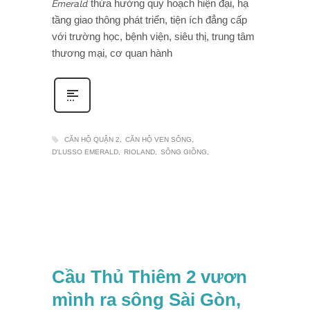
𝘌𝘮𝘦𝘳𝘢𝘭𝘥 thừa hưởng quy hoạch hiện đại, hạ
tầng giao thông phát triển, tiện ích đẳng cấp
với trường học, bệnh viện, siêu thị, trung tâm
thương mại, cơ quan hành
CĂN HỘ QUẬN 2
CĂN HỘ VEN SÔNG
D'LUSSO EMERALD
RIOLAND
SÔNG GIỒNG
Cầu Thủ Thiêm 2 vươn
mình ra sông Sài Gòn,