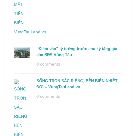
“Điểm vào” lý tưởng trước chu kỳ tăng giá
của BĐS Vũng Tàu
0 comments
SỐNG TRỌN SẮC RIÊNG, BÊN BIỂN NHIỆT
ĐỚI – VungTauLand.vn
0 comments