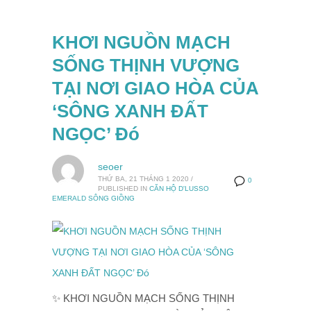
KHƠI NGUỒN MẠCH
SỐNG THỊNH VƯỢNG
TẠI NƠI GIAO HÒA CỦA
‘SÔNG XANH ĐẤT
NGỌC’ Đó
seoer
THỨ BA, 21 THÁNG 1 2020
/
0
PUBLISHED IN
CĂN HỘ D'LUSSO
EMERALD SÔNG GIỒNG
✨ KHƠI NGUỒN MẠCH SỐNG THỊNH