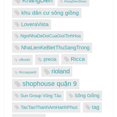
KhangDien
KhangDien20nam
khu dân cư sông giồng
LoveraVista
NgoiNhaDeDoiCuaGioiTinhHoa
NhaLienKeBietThuSangTrong
Ricca
precia
officetel
rioland
Riccaquan9
shophouse quận 9
Sông Giồng
Sun Group Vũng Tàu
tag
TacTaoThanhAmHanhPhuc