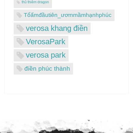
thủ thiêm dragon
Tổấmđầutiên_ươmmầmhạnhphúc
verosa khang điền
VerosaPark
verosa park
điền phúc thành