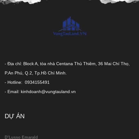
- Địa chỉ: Block A, tòa nhà Centana Thủ Thiêm, 36 Mai Chí Thọ,
P.An Phú, Q.2, Tp.Hồ Chí Minh.
- Hotline: 0934155491
- Email: kinhdoanh@vungtauland.vn
DỰ ÁN
D’Lusso Emarald