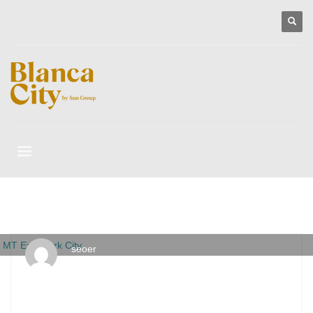
seoer
THỨ SÁU, 07 THÁNG 1 2022
/
PUBLISHED IN
DỰ ÁN ĐANG
TRIỂN KHAI
,
MT EASTMARK CITY