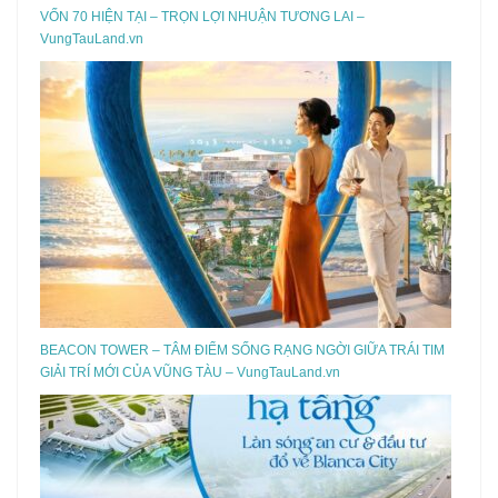
VỐN 70 HIỆN TẠI – TRỌN LỢI NHUẬN TƯƠNG LAI –
VungTauLand.vn
BEACON TOWER – TÂM ĐIỂM SỐNG RẠNG NGỜI GIỮA TRÁI TIM
GIẢI TRÍ MỚI CỦA VŨNG TÀU – VungTauLand.vn