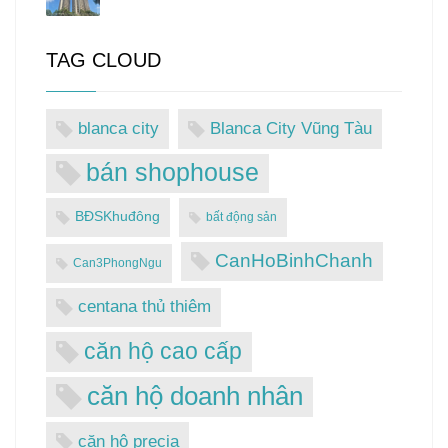
TAG CLOUD
blanca city
Blanca City Vũng Tàu
bán shophouse
BĐSKhuđông
bất động sản
CanHoBinhChanh
Can3PhongNgu
centana thủ thiêm
căn hộ cao cấp
căn hộ doanh nhân
căn hộ precia