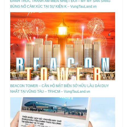
ĐÁNH THỨC THANH ÂM MIỀN NHIỆT ĐỚI – MỸ MỸ SẴN SÀNG
BÙNG NỔ CẢM XÚC TẠI SỰ KIỆN K – VungTauLand.vn
BEACON TOWER – CĂN HỘ MẶT BIỂN SỞ HỮU LÂU DÀI DUY
NHẤT TẠI VŨNG TÀU – TP.HCM – VungTauLand.vn