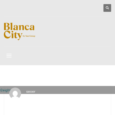
seoer
THỨ BẢY, 09 THÁNG 5 2020
/
PUBLISHED IN
DỰ ÁN ĐANG
TRIỂN KHAI