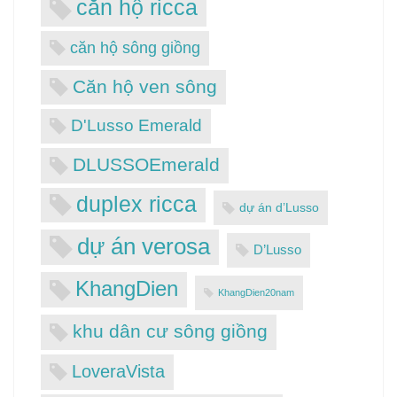
căn hộ ricca
căn hộ sông giồng
Căn hộ ven sông
D'Lusso Emerald
DLUSSOEmerald
duplex ricca
dự án d’Lusso
dự án verosa
D’Lusso
KhangDien
KhangDien20nam
khu dân cư sông giồng
LoveraVista