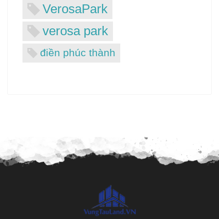
VerosaPark
verosa park
điền phúc thành