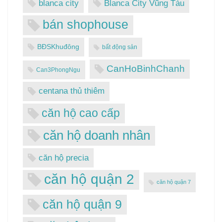
blanca city
Blanca City Vũng Tàu
bán shophouse
BĐSKhuđông
bất động sản
CanHoBinhChanh
Can3PhongNgu
centana thủ thiêm
căn hộ cao cấp
căn hộ doanh nhân
căn hộ precia
căn hộ quận 2
căn hộ quận 7
căn hộ quận 9