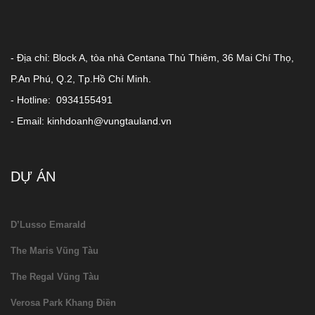
- Địa chỉ: Block A, tòa nhà Centana Thủ Thiêm, 36 Mai Chí Thọ,
P.An Phú, Q.2, Tp.Hồ Chí Minh.
- Hotline: 0934155491
- Email: kinhdoanh@vungtauland.vn
DỰ ÁN
D’Lusso Emarald
The Maris Vũng Tàu
The Regal Vũng Tàu
Verosa Park Khang Điền