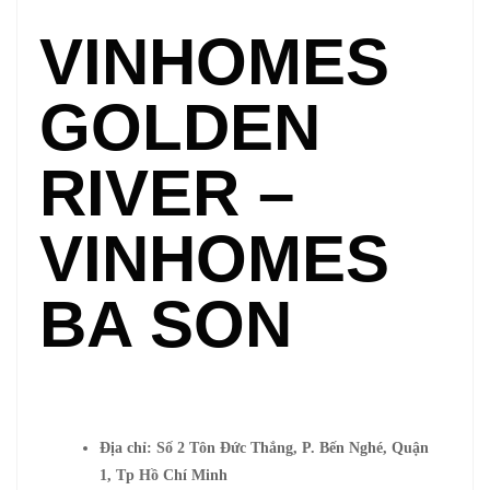
VINHOMES
GOLDEN
RIVER –
VINHOMES
BA SON
Địa chỉ: Số 2 Tôn Đức Thắng, P. Bến Nghé, Quận
1, Tp Hồ Chí Minh