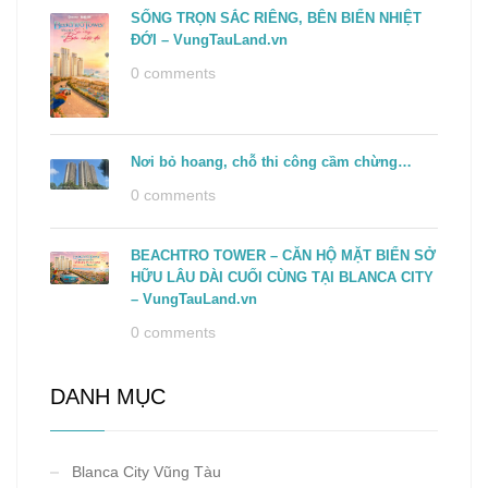
SỐNG TRỌN SẮC RIÊNG, BÊN BIỂN NHIỆT
ĐỚI – VungTauLand.vn
0 comments
Nơi bỏ hoang, chỗ thi công cầm chừng…
0 comments
BEACHTRO TOWER – CĂN HỘ MẶT BIỂN SỞ
HỮU LÂU DÀI CUỐI CÙNG TẠI BLANCA CITY
– VungTauLand.vn
0 comments
DANH MỤC
Blanca City Vũng Tàu