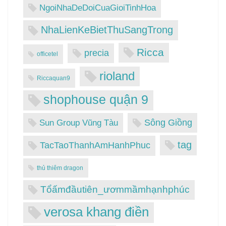
NgoiNhaDeDoiCuaGioiTinhHoa
NhaLienKeBietThuSangTrong
Ricca
precia
officetel
rioland
Riccaquan9
shophouse quận 9
Sông Giồng
Sun Group Vũng Tàu
tag
TacTaoThanhAmHanhPhuc
thủ thiêm dragon
Tổấmđầutiên_ươmmầmhạnhphúc
verosa khang điền