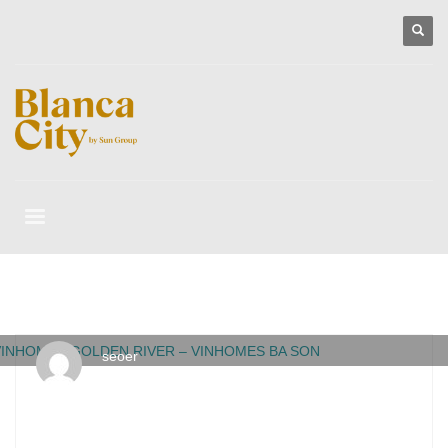
seoer
THỨ SÁU, 15 THÁNG 5 2020
/
PUBLISHED IN
DỰ ÁN ĐÃ
HOÀN THIỆN