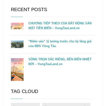
RECENT POSTS
CHƯƠNG TIẾP THEO CỦA BẤT ĐỘNG SẢN
MẶT TIỀN BIỂN – VungTauLand.vn
“Điểm vào” lý tưởng trước chu kỳ tăng giá
của BĐS Vũng Tàu
SỐNG TRỌN SẮC RIÊNG, BÊN BIỂN NHIỆT
ĐỚI – VungTauLand.vn
TAG CLOUD