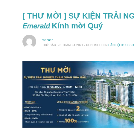
[ THƯ MỜI ] SỰ KIỆN TRẢI NG
𝘌𝘮𝘦𝘳𝘢𝘭𝘥 Kính mời Quý
seoer
THỨ SÁU, 23 THÁNG 4 2021
/
PUBLISHED IN
CĂN HỘ D'LUSS