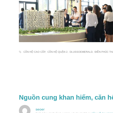
CĂN HỘ CAO CẤP
CĂN HỘ QUẬN 2
DLUSSOEMERALD
ĐIỀN PHÚC T
Nguồn cung khan hiếm, căn hộ
seoer