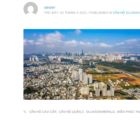
seoer
THỨ BẢY, 24 THÁNG 4 2021
/
PUBLISHED IN
CĂN HỘ D'LUSS
CĂN HỘ CAO CẤP
CĂN HỘ QUẬN 2
DLUSSOEMERALD
ĐIỀN PHÚC T