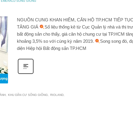
O EMERALD SÔNG GIỒNG
NGUỒN CUNG KHAN HIẾM, CĂN HỘ TP.HCM TIẾP TỤ
TĂNG GIÁ
Số liệu thống kê từ Cục Quản lý nhà và thị tr
bất động sản cho thấy, giá căn hộ chung cư tại TP.HCM tăn
khoảng 3,5% so với cùng kỳ năm 2019.
Song song đó, đạ
diện Hiệp hội Bất động sản TP.HCM
HÀNH
KHU DÂN CƯ SÔNG GIỒNG
RIOLAND