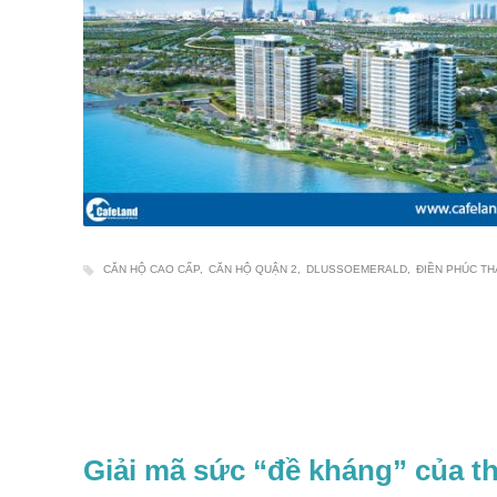
CĂN HỘ CAO CẤP
CĂN HỘ QUẬN 2
DLUSSOEMERALD
ĐIỀN PHÚC T
Giải mã sức “đề kháng” của t