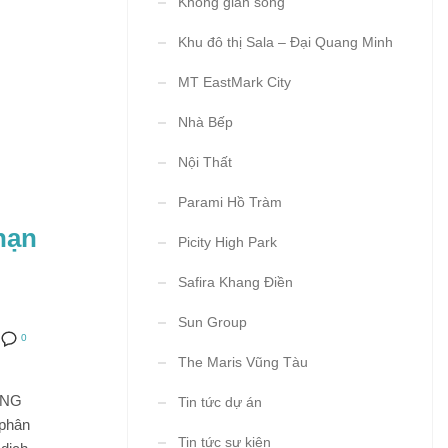
Không gian sống
Khu đô thị Sala – Đại Quang Minh
MT EastMark City
Nhà Bếp
Nội Thất
Parami Hồ Tràm
hạn
Picity High Park
Safira Khang Điền
Sun Group
0
The Maris Vũng Tàu
ĂNG
Tin tức dự án
 phân
Tin tức sự kiện