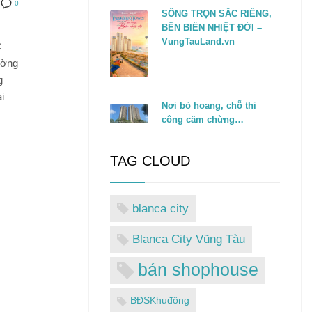
0
SỐNG TRỌN SẮC RIÊNG,
BÊN BIỂN NHIỆT ĐỚI –
VungTauLand.vn
C
ường
g
i
Nơi bỏ hoang, chỗ thi
công cầm chừng…
TAG CLOUD
blanca city
Blanca City Vũng Tàu
bán shophouse
BĐSKhuđông