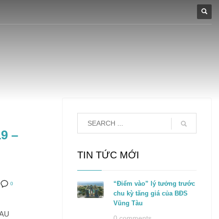
9 –
TIN TỨC MỚI
“Điểm vào” lý tưởng trước
0
chu kỳ tăng giá của BĐS
Vũng Tàu
SAU
0 comments