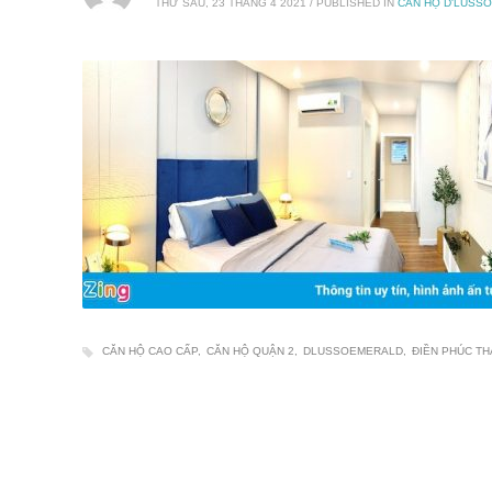
THỨ SÁU, 23 THÁNG 4 2021
/
PUBLISHED IN
CĂN HỘ D'LUSS
CĂN HỘ CAO CẤP
CĂN HỘ QUẬN 2
DLUSSOEMERALD
ĐIỀN PHÚC T