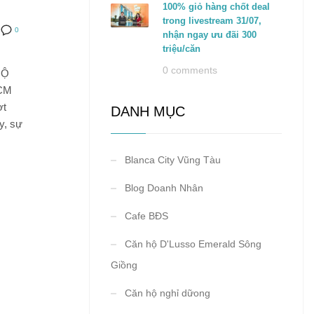
100% giỏ hàng chốt deal
trong livestream 31/07,
0
nhận ngay ưu đãi 300
triệu/căn
0 comments
HỘ
HCM
ợt
DANH MỤC
y, sự
Blanca City Vũng Tàu
Blog Doanh Nhân
Cafe BĐS
Căn hộ D'Lusso Emerald Sông
Giồng
Căn hộ nghỉ dữong