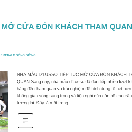
C MỞ CỬA ĐÓN KHÁCH THAM QUA
O EMERALD SÔNG GIỒNG
NHÀ MẪU D’LUSSO TIẾP TỤC MỞ CỬA ĐÓN KHÁCH 
QUAN Sáng nay, nhà mẫu d’Lusso đã đón tiếp nhiều lượt k
hàng đến tham quan và trải nghiệm để hình dung rõ nét hơn
không gian sống sang trọng và tiện nghi của căn hộ cao cấp
tương lai. Đây là một trong