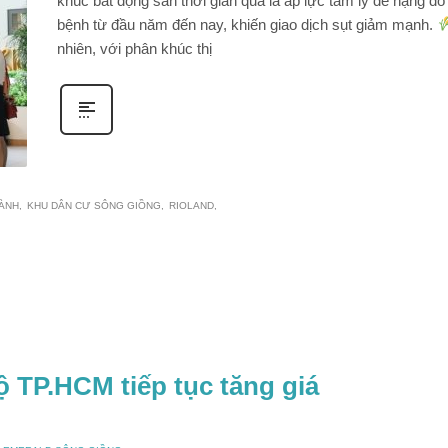
khúc bất động sản thời gian qua là áp lực tâm lý đè nặng do
bệnh từ đầu năm đến nay, khiến giao dịch sụt giảm mạnh.
nhiên, với phân khúc thị
HÀNH
KHU DÂN CƯ SÔNG GIỒNG
RIOLAND
 TP.HCM tiếp tục tăng giá