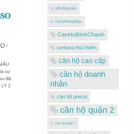
bất động sản
𝐎
Can3PhongNgu
CanHoBinhChanh
0
centana thủ thiêm
căn hộ cao cấp
 MẪU
gia sự
căn hộ doanh
ưu đãi
nhân
 LÝ 2
căn hộ precia
căn hộ quận 2
căn hộ quận 7