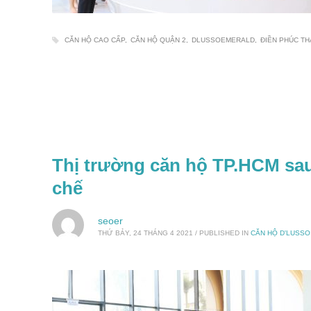
CĂN HỘ CAO CẤP
CĂN HỘ QUẬN 2
DLUSSOEMERALD
ĐIỀN PHÚC T
Thị trường căn hộ TP.HCM sau
chế
seoer
THỨ BẢY, 24 THÁNG 4 2021
/
PUBLISHED IN
CĂN HỘ D'LUSS