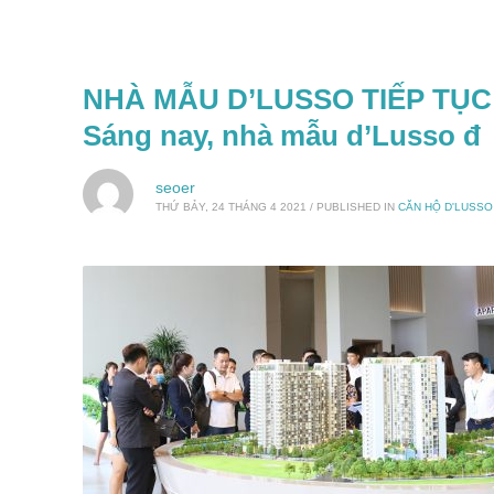
NHÀ MẪU D’LUSSO TIẾP TỤ
Sáng nay, nhà mẫu d’Lusso đ
seoer
THỨ BẢY, 24 THÁNG 4 2021
/
PUBLISHED IN
CĂN HỘ D'LUSS