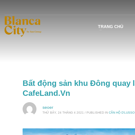
TRANG CHỦ
Bất động sản khu Đông quay lạ
CafeLand.Vn
seoer
THỨ BẢY, 24 THÁNG 4 2021
/
PUBLISHED IN
CĂN HỘ D'LUSS