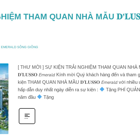
HIỆM THAM QUAN NHÀ MẪU 𝐃’𝐋𝐔𝐒
O EMERALD SÔNG GIỒNG
[ THƯ MỜI ] SỰ KIỆN TRẢI NGHIỆM THAM QUAN NHÀ
𝐃’𝐋𝐔𝐒𝐒𝐎 𝘌𝘮𝘦𝘳𝘢𝘭𝘥 Kính mời Quý khách hàng đến và tham 
kiện THAM QUAN NHÀ MẦU 𝐃’𝐋𝐔𝐒𝐒𝐎 𝘌𝘮𝘦𝘳𝘢𝘭𝘥 với nhiều 
hấp dẫn duy nhất ngày diễn ra sự kiện :
Tặng PHÍ QUẢN
năm đầu
Tặng