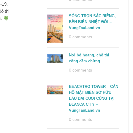
-19,
ô thị
SỐNG TRỌN SẮC RIÊNG,
i.
BÊN BIỂN NHIỆT ĐỚI –
VungTauLand.vn
0 comments
Nơi bỏ hoang, chỗ thi
công cầm chừng…
0 comments
BEACHTRO TOWER – CĂN
HỘ MẶT BIỂN SỞ HỮU
LÂU DÀI CUỐI CÙNG TẠI
BLANCA CITY –
VungTauLand.vn
0 comments